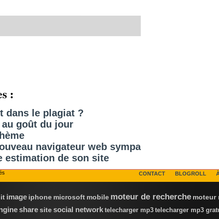
s :
t dans le plagiat ?
 au goût du jour
thème
 nouveau navigateur web sympa
e estimation de son site
és
CONTACT
BLOGROLL
moteur de recherche
image
it
iphone
microsoft
mobile
moteur 
social network
ngine
share
site
telecharger mp3
telecharger mp3 grat