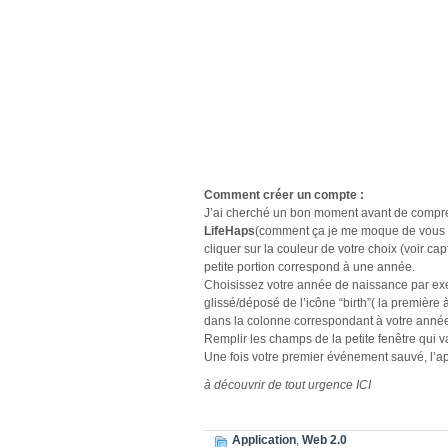
Comment créer un compte :
J’ai cherché un bon moment avant de comprend
LifeHaps
(comment ça je me moque de vous 
cliquer sur la couleur de votre choix (voir cap
petite portion correspond à une année.
Choisissez votre année de naissance par exe
glissé/déposé de l’icône “birth”( la première 
dans la colonne correspondant à votre anné
Remplir les champs de la petite fenêtre qui va
Une fois votre premier événement sauvé, l’a
à découvrir de tout urgence
ICI
Application
,
Web 2.0