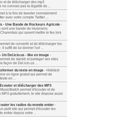
er et de télécharger des mp3
e ne connais pas la légalité du ...
rmet à la fois de tweeter normalement
er avec votre compte Twitter ...
s - Une Bande de Rockeurs Agricole
-
s sont une bande de musiciens
harentais qui savent mettre le feu lors
ermet de convertir et de télécharger les
l suffit de lui donner l'url ...
- Un Del.icio.us - like en image
-
ermet de stacké et partager ses sites
a façon de Del.icio.us ...
nsformer du texte en image
- Hidetext
rvice en ligne gratuit qui permet de
exte en ...
 Ecouter et télécharger des MP3
 MusicBiatch permet d'écouter et de
 MP3 gratuitement, le site dispose aussi
outer les radios du monde entier
-
n petit site qui permet d'écouter les
 entier depuis votre ...