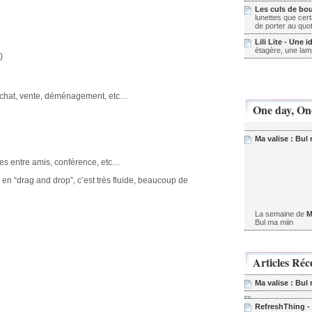
Les culs de bou
lunettes que ce
de porter au quoti
Lili Lite - Une 
étagère, une lam
)
achat, vente, déménagement, etc…
One day, On
Ma valise : Bul
es entre amis, conférence, etc…
e en “drag and drop”, c’est très fluide, beaucoup de
La semaine de
M
Bul ma miin
Articles Réc
Ma valise : Bul
RefreshThing -