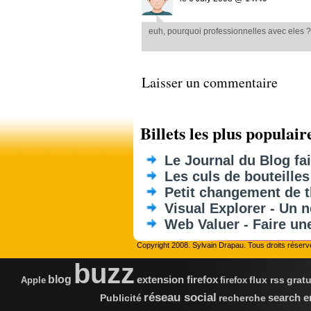
euh, pourquoi professionnelles avec eles ?
Laisser un commentaire
Billets les plus populaire
Le Journal du Blog fai
Les culs de bouteilles
Petit changement de 
Visual Explorer - Un
Web Valuer - Faire un
Copyright 2008. Sylvain Drapau. Tous droits réserv
buzz
blog
extension firefox
flux rss
gratu
Apple
firefox
réseau social
Publicité
search e
recherche