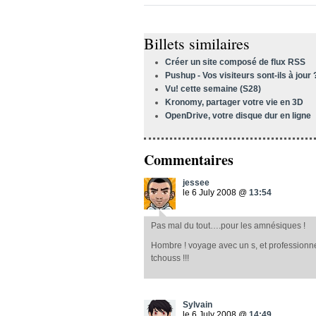
Billets similaires
Créer un site composé de flux RSS
Pushup - Vos visiteurs sont-ils à jour 
Vu! cette semaine (S28)
Kronomy, partager votre vie en 3D
OpenDrive, votre disque dur en ligne
Commentaires
jessee
le 6 July 2008 @
13:54
Pas mal du tout….pour les amnésiques !
Hombre ! voyage avec un s, et professionnel
tchouss !!!
Sylvain
le 6 July 2008 @
14:49