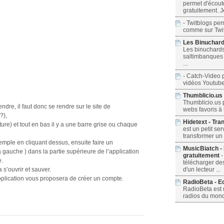
permet d'écout
gratuitement. J
- Twitblogs pe
comme sur Twitt
Les Binuchard
Les binuchard
saltimbanques C
...
- Catch-Video p
vidéos Youtube. I
Thumblicio.us 
Thumblicio.us p
re, il faut donc se rendre sur le site de
webs favoris à l
?),
Hidetext - Tra
ture) et tout en bas il y a une barre grise ou chaque
est un petit se
transformer un t
mple en cliquant dessus, ensuite faire un
MusicBiatch -
à gauche ) dans la partie supérieure de l’application
gratuitement
-
e.
télécharger des
 s’ouvrir et sauver.
d'un lecteur ...
pplication vous proposera de créer un compte.
RadioBeta - Ec
RadioBeta est u
radios du monde