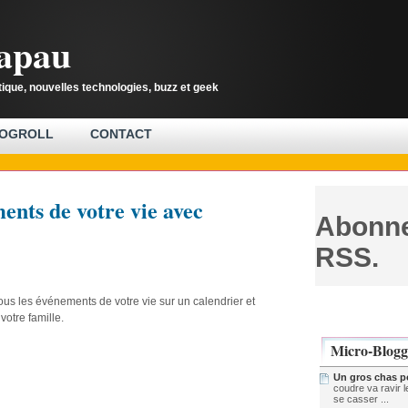
rapau
tique, nouvelles technologies, buzz et geek
OGROLL
CONTACT
ents de votre vie avec
Abonne
RSS.
ous les événements de votre vie sur un calendrier et
votre famille.
Micro-Blogg
Un gros chas po
coudre va ravir l
se casser ...