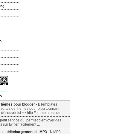
ong
x
s
Thèmes pour blogger
- BTemplates
 sortes de thèmes pour blog tournant
 découvrir ici => http://btemplates.com
 petit service qui permet d'envoyer des
 sur twitter facilement ...
e et téléchargement de MP3
- N'MP3