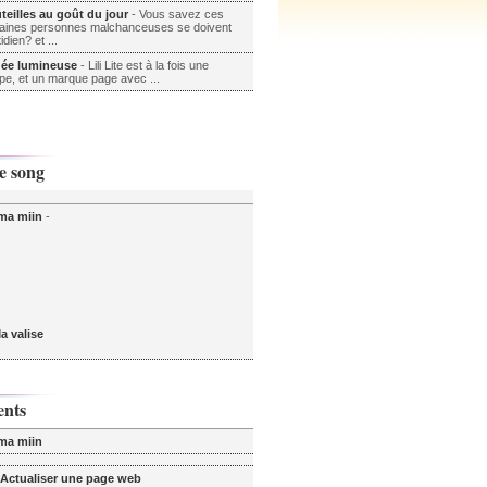
teilles au goût du jour
- Vous savez ces
rtaines personnes malchanceuses se doivent
dien? et ...
idée lumineuse
- Lili Lite est à la fois une
pe, et un marque page avec ...
e song
 ma miin
-
a valise
ents
 ma miin
 Actualiser une page web