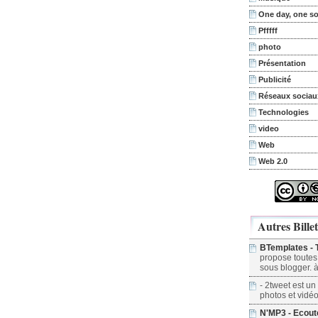
One day, one s
Pfffff
photo
Présentation
Publicité
Réseaux sociau
Technologies
video
Web
Web 2.0
Autres Billet
BTemplates - 
propose toutes
sous blogger. à
- 2tweet est un
photos et vidéos
N'MP3 - Ecout