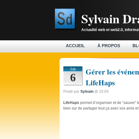
Sylvain D
Actualité web et web2.0, informa
ACCUEIL
À PROPOS
BL
Gérer les événem
July
6
LifeHaps
Posté par
Sylvain
@ 10:04
LifeHaps
permet d’organiser et de “sauver” t
bien sur de partager tout ça avec vos amis et 