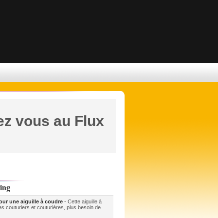
z vous au Flux
ing
ur une aiguille à coudre
- Cette aiguille à
es couturiers et couturières, plus besoin de