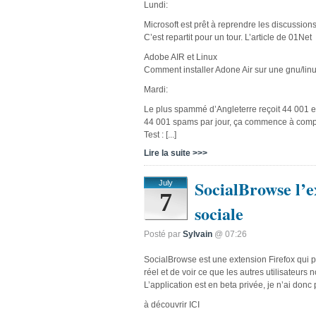
Lundi:
Microsoft est prêt à reprendre les discussio
C’est repartit pour un tour. L’article de 01Net
Adobe AIR et Linux
Comment installer Adone Air sur une gnu/lin
Mardi:
Le plus spammé d’Angleterre reçoit 44 001 e
44 001 spams par jour, ça commence à compt
Test : [...]
Lire la suite >>>
SocialBrowse l’e
July
7
sociale
Posté par
Sylvain
@ 07:26
SocialBrowse est une extension Firefox qui 
réel et de voir ce que les autres utilisateurs
L’application est en beta privée, je n’ai donc
à découvrir ICI