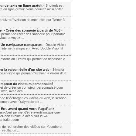
ur de texte en ligne gratuit
- Shutterb est
te en ligne gratuit, vous pourrez ainsi éditer
 suivre l'évolution de mots clés sur Twitter à
r - Créer des sonnerie à partir de Mp3
-
 permet de créer des sonnerie pour portable
 Vous envoyez ...
 Un navigateur transparent
- Double Vision
 internet transparent. Avec Double Vision il
.
e extension Firefox qui permet de dépasser la
er la valeur réelle d'un site web
- $timator
ice en ligne qui permet d'évaluer la valeur d'un
ompteur de visiteurs personnalisé
-
et de créer un compteur personnalisé pour
e web, avec des ...
 de télécharger les vidéos du web, le service
tement avec Dailymotion et ...
 Être averti quand votre PageRank
nkAlert permet d'être averti lorsque que
eRank évolue. à découvrir ici =>
rankalert.com
t de rechercher des vidéos sur Youtube et
résultat un ...