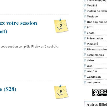
micro-blogging
Mobilité
moteur de rech
Musique
z votre session
One day, one s
2
Pfffff
st)
photo
Présentation
Publicité
 votre session complète Firefox en 1 seul clic.
Réseaux sociau
Technologies
video
Web
Web 2.0
webdesign
wordpress
e (S28)
5
Autres Billet