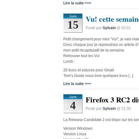
Lire la suite >>>
Vu! cette semain
June
15
Posté par
Sylvain
@ 00:01
Petit changement pour mes “Vu!“, je vais maint
Donc chaque jour je reprendrais un article d’u
mon petit récapitulatif de la semaine.
Retrouver tout les Vu!
Lundi :
20 trucs et astuces pour Gmail
Tom’s Guide nous livre quelques trucs [...]
Lire la suite >>>
Firefox 3 RC2 di
June
4
Posté par
Sylvain
@ 21:30
La Release Candidate 2 est dispo sur les ser
Version Windows
Version Linux