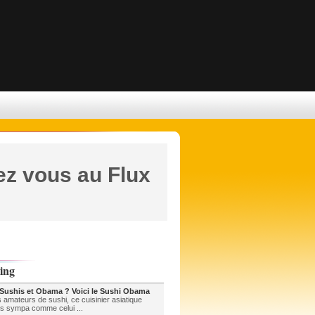
z vous au Flux
ing
 Sushis et Obama ? Voici le Sushi Obama
 amateurs de sushi, ce cuisinier asiatique
is sympa comme celui ...