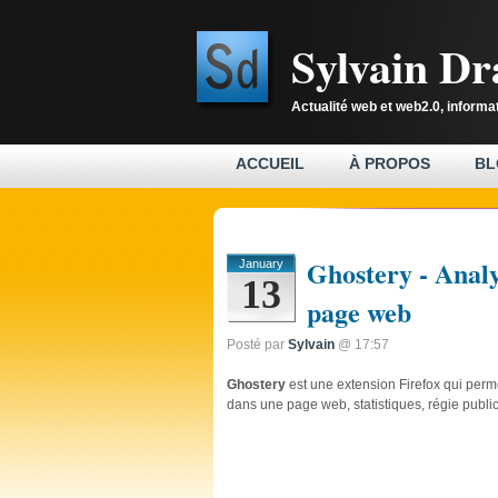
Sylvain D
Actualité web et web2.0, informa
ACCUEIL
À PROPOS
BL
Ghostery - Analy
January
13
page web
Posté par
Sylvain
@ 17:57
Ghostery
est une extension Firefox qui permet
dans une page web, statistiques, régie public