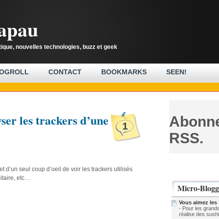
rapau
tique, nouvelles technologies, buzz et geek
OGROLL
CONTACT
BOOKMARKS
SEEN!
ser les trackers d’une
Abonne
1
RSS.
 d’un seul coup d’oeil de voir les trackers utilisés
itaire, etc…
Micro-Blogg
Vous aimez les
- Pour les grands
réalise des sush