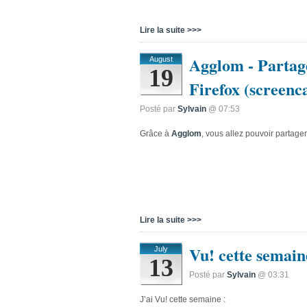
Lire la suite >>>
Agglom - Partage
August
19
Firefox (screenca
Posté par
Sylvain
@ 07:53
Grâce à
Agglom
, vous allez pouvoir partager
Lire la suite >>>
Vu! cette semain
July
13
Posté par
Sylvain
@ 03:31
J’ai Vu! cette semaine :