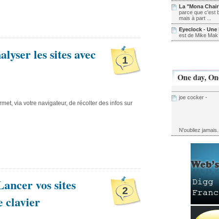
La "Mona Chair"
parce que c'est 
mais à part ...
Eyeclock - Une h
est de Mike Mak 
lyser les sites avec
1
One day, On
joe cocker -
met, via votre navigateur, de récolter des infos sur
N'oubliez jamais.
Lancer vos sites
2
e clavier