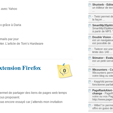
Shutterb - Edite
un éditeur de tex
ns avec Yahoo
...
- Twist permet de
la façon ...
ux grâce à Daria
SmartMp3Splitte
SmartMp3Splitter
à partir de MP3.
Double Vision -
mails par jour
est un navigateur
est possible de ..
er. L’article de Tom’s Hardware
- Twitzer est un
limite des 140 ...
$timator - Evalu
est un petit serv
...
xtension Firefox
0
99counters - C
99counters perm
votre blog ou sit
- KeppVid permet
fonctionne parfai
PageRankAlert-
permet de partager des liens de pages web temps
change
- PageRa
votre ou vos Pag
 nous proposent.
http://www.page
 pas encore essayé car j’attends mon invitation
- Wibe7.tv perme
offre en guise de 