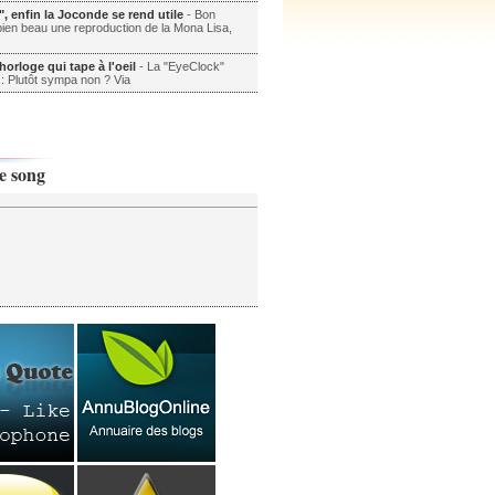
, enfin la Joconde se rend utile
- Bon
bien beau une reproduction de la Mona Lisa,
orloge qui tape à l'oeil
- La "EyeClock"
: Plutôt sympa non ? Via
e song