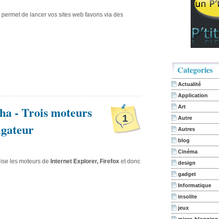
 permet de lancer vos sites web favoris via des
Categories
Actualité
Application
ha - Trois moteurs
Art
1
Autre
igateur
Autres
blog
Cinéma
ilise les moteurs de
Internet Explorer, Firefox
et donc
design
gadget
Informatique
insolite
jeux