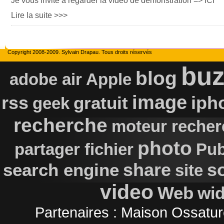
Je vous invite à regarder la vidéo de démonstration => ICI
Lire la suite >>>
Copyright 2008-2009. Sylvain Drapau. Tous droits réservés
buz
blog
adobe air
Apple
image
rss
iph
gratuit
geek
recherche
moteur recher
photo
partager fichier
Pub
s
search engine
share
site
video
Web
wi
Partenaires :
Maison Ossatur