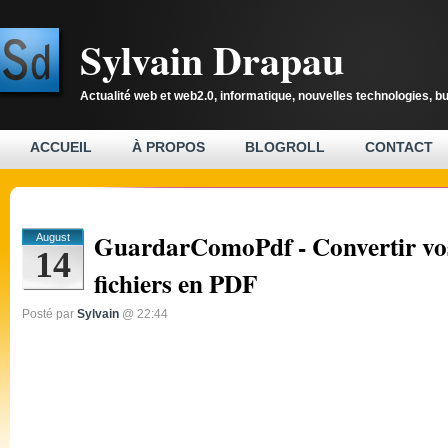
Sylvain Drapau
Actualité web et web2.0, informatique, nouvelles technologies, b
ACCUEIL
À PROPOS
BLOGROLL
CONTACT
GuardarComoPdf - Convertir vo
August
14
fichiers en PDF
Posté par
Sylvain
@ 22:44