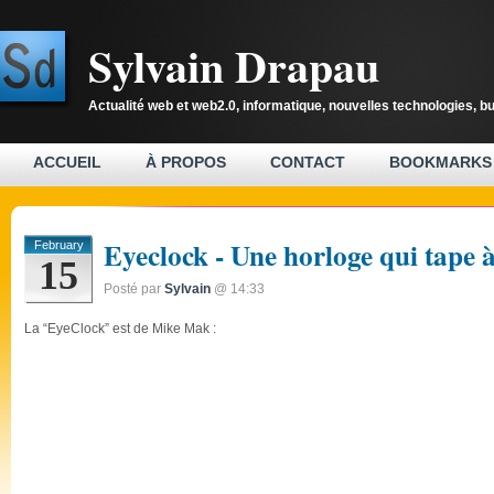
Sylvain Drapau
Actualité web et web2.0, informatique, nouvelles technologies, b
ACCUEIL
À PROPOS
CONTACT
BOOKMARKS
Eyeclock - Une horloge qui tape à 
February
15
Posté par
Sylvain
@ 14:33
La “EyeClock” est de
Mike Mak
: