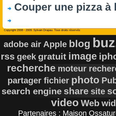
Couper une pizza à la
Copyright 2008 - 2009. Sylvain Drapau. Tous droits réservés
buz
blog
adobe air
Apple
image
rss
iph
gratuit
geek
recherche
moteur recher
photo
partager fichier
Pub
s
search engine
share
site
video
Web
wid
Partenaires :
Maison Ossatur