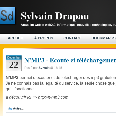
Sylvain Drapau
Actualité web et web2.0, informatique, nouvelles technologies, b
ACCUEIL
À PROPOS
CONTACT
BOOKMARKS
N’MP3 - Ecoute et téléchargeme
December
22
Posté par
Sylvain
@ 18:45
N’MP3
permet d’écouter et de télécharger des mp3 gratuite
Je ne connais pas la légalité du service, la seule chose que 
qu’il fonctionne.
à découvrir ici =>
http://n-mp3.com
Autre
...