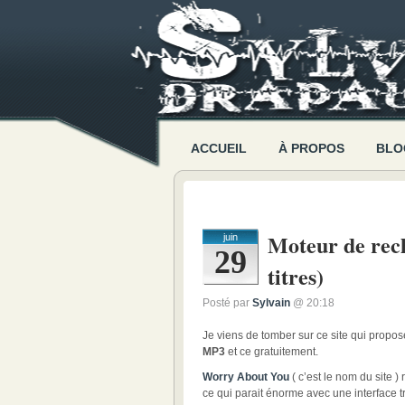
ACCUEIL
À PROPOS
BLO
Moteur de rec
juin
29
titres)
Posté par
Sylvain
@ 20:18
Je viens de tomber sur ce site qui propo
MP3
et ce gratuitement.
Worry About You
( c’est le nom du site )
ce qui parait énorme avec une interface t