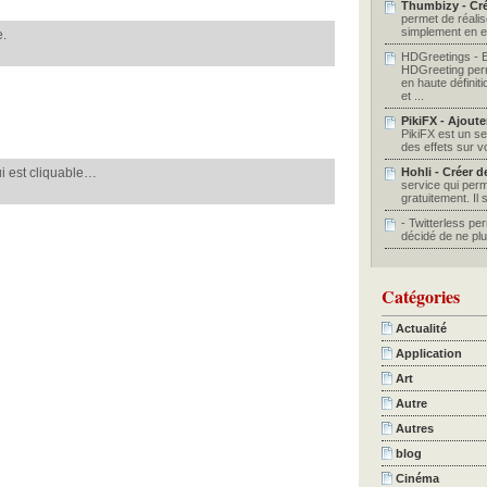
Thumbizy - Cré
permet de réalis
simplement en ent
e.
HDGreetings - 
HDGreeting per
en haute définit
et ...
PikiFX - Ajoute
PikiFX est un ser
des effets sur vo
qui est cliquable…
Hohli - Créer 
service qui perm
gratuitement. Il su
- Twitterless pe
décidé de ne plu
Catégories
Actualité
Application
Art
Autre
Autres
blog
Cinéma