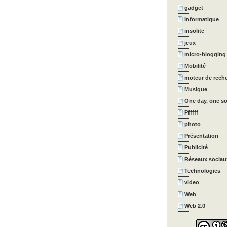
gadget
Informatique
insolite
jeux
micro-blogging
Mobilité
moteur de rech
Musique
One day, one s
Pfffff
photo
Présentation
Publicité
Réseaux sociau
Technologies
video
Web
Web 2.0