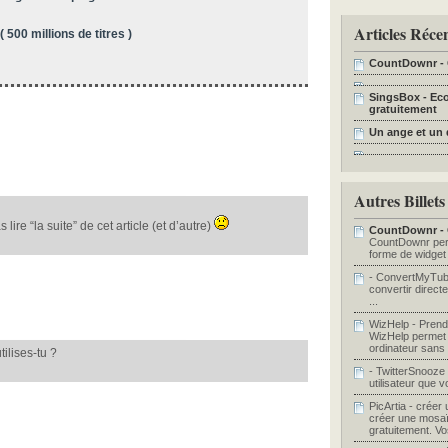
Articles Réce
500 millions de titres )
CountDownr - 
SingsBox - Eco
gratuitement
Un ange et u
Autres Billets
 lire “la suite” de cet article (et d’autre)
CountDownr - 
CountDownr per
forme de widget 
- ConvertMyTube
convertir direct
...
WizHelp - Prendr
WizHelp permet d
ordinateur sans a
tilises-tu ?
- TwitterSnooze 
utilisateur que v
PicArtia - créer
créer une mosaï
gratuitement. Vo