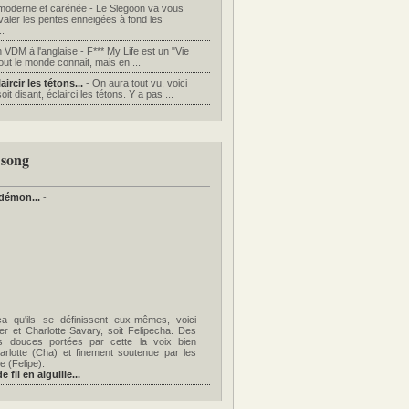
moderne et carénée - Le Slegoon va vous
valer les pentes enneigées à fond les
..
n VDM à l'anglaise - F*** My Life est un "Vie
ut le monde connait, mais en ...
ircir les tétons...
- On aura tout vu, voici
it disant, éclairci les tétons. Y a pas ...
 song
démon...
-
 qu'ils se définissent eux-mêmes, voici
ier et Charlotte Savary, soit Felipecha. Des
es douces portées par cette la voix bien
rlotte (Cha) et finement soutenue par les
e (Felipe).
 fil en aiguille...