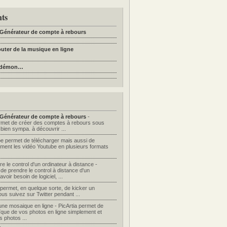
nts
Générateur de compte à rebours
uter de la musique en ligne
n démon…
Générateur de compte à rebours
-
met de créer des comptes à rebours sous
bien sympa. à découvrir ...
 permet de télécharger mais aussi de
ement les vidéo Youtube en plusieurs formats
e le control d'un ordinateur à distance -
e prendre le control à distance d'un
voir besoin de logiciel, ...
permet, en quelque sorte, de kicker un
ous suivez sur Twitter pendant ...
 une mosaique en ligne - PicArtia permet de
que de vos photos en ligne simplement et
s photos ...