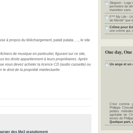
Slegoon - Luge 
permettre de dé
manettes sans .
F*** My Life - U
de Merde" que to
Crème pour écla
une crème qui, so
aise à propos du téléchargement, patati patata….., le site
:
One day, One
ichiers de musique en particulier, figurant sur ce site,
 les droits appartiennent à leurs propriétaires. Après
que vous devez acheter la licence CD (audio cassette) ou
Un ange et un 
 le droit de la propriété intellectuelle.
C'est comme ça
Philippe Cheval
petites mélodi
agréable de Cha
textes de Philipp
Quelque part, de
charger des Mp3 gratuitement