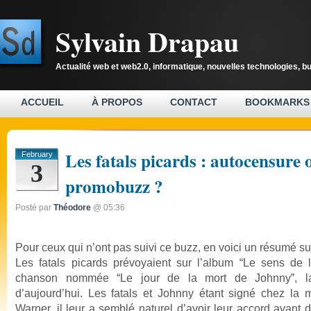
Sylvain Drapau
Actualité web et web2.0, informatique, nouvelles technologies, b
ACCUEIL
À PROPOS
CONTACT
BOOKMARKS
Les fatals picards : autocensure 
February
3
promobuzz ?
Posté par
Théodore
@ 05:36
Pour ceux qui n’ont pas suivi ce buzz, en voici un résumé su
Les fatals picards prévoyaient sur l’album “Le sens de l
chanson nommée “Le jour de la mort de Johnny”, la
d’aujourd’hui. Les fatals et Johnny étant signé chez la 
Warner, il leur a semblé naturel d’avoir leur accord avant d’