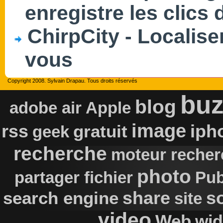
enregistre les clics 
ChirpCity - Localise
vous
Copyright 2008. Sylvain Drapau. Tous droits réservés
buz
blog
adobe air
Apple
image
rss
iph
gratuit
geek
recherche
moteur recher
photo
partager fichier
Pub
s
search engine
share
site
video
Web
wid