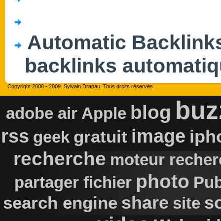
Automatic Backlink
backlinks automati
Copyright 2008 - 2009. Sylvain Drapau. Tous droits réservés
buz
blog
adobe air
Apple
rss
image
iph
gratuit
geek
recherche
moteur recher
photo
partager fichier
Pub
s
search engine
share
site