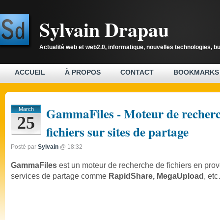
Sylvain Drapau
Actualité web et web2.0, informatique, nouvelles technologies, b
ACCUEIL
À PROPOS
CONTACT
BOOKMARKS
GammaFiles - Moteur de recherc
March
25
fichiers sur sites de partage
Posté par
Sylvain
@ 18:32
GammaFiles
est un moteur de recherche de fichiers en pr
services de partage comme
RapidShare, MegaUpload
, et