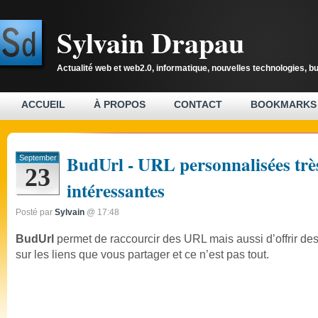
Sylvain Drapau
Actualité web et web2.0, informatique, nouvelles technologies, b
ACCUEIL
À PROPOS
CONTACT
BOOKMARKS
BudUrl - URL personnalisées trè
September
23
intéressantes
Posté par
Sylvain
@ 17:48
BudUrl
permet de raccourcir des URL mais aussi d’offrir des
sur les liens que vous partager et ce n’est pas tout.