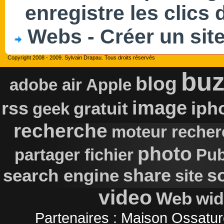
enregistre les clics 
Webs - Créer un sit
Copyright 2008 - 2009. Sylvain Drapau. Tous droits réservés
buz
blog
adobe air
Apple
image
rss
iph
gratuit
geek
recherche
moteur recher
photo
partager fichier
Pub
s
search engine
share
site
video
Web
wid
Partenaires :
Maison Ossatur